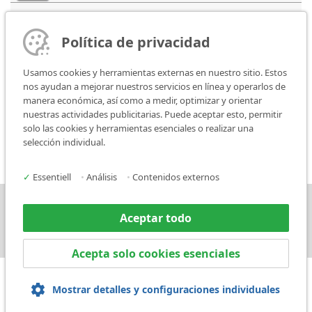
FlyMarker mini 85/45
plus
4,3''
Política de privacidad
Usamos cookies y herramientas externas en nuestro sitio. Estos
nos ayudan a mejorar nuestros servicios en línea y operarlos de
manera económica, así como a medir, optimizar y orientar
nuestras actividades publicitarias. Puede aceptar esto, permitir
FlyMarker mini 120/100 STATION
solo las cookies y herramientas esenciales o realizar una
selección individual.
✓
Essentiell
•
Análisis
•
Contenidos externos
Prensa
Contacto
Aceptar todo
Acepta solo cookies esenciales
Mostrar detalles y configuraciones individuales