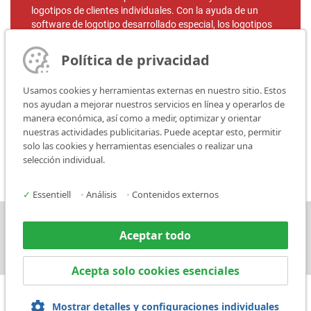
logotipos de clientes individuales. Con la ayuda de un
software de logotipo desarrollado especial, los logotipos
de los clientes se pueden crear con mucha precisión.
Política de privacidad
MARKATOR ofrece la solución perfecta con sus sistemas
de marcado. Dependiendo de los requisitos del cliente, los
Usamos cookies y herramientas externas en nuestro sitio. Estos
logotipos se pueden marcar con todos los sistemas de
nos ayudan a mejorar nuestros servicios en línea y operarlos de
marcado.
manera económica, así como a medir, optimizar y orientar
nuestras actividades publicitarias. Puede aceptar esto, permitir
solo las cookies y herramientas esenciales o realizar una
selección individual.
✓
Essentiell
•
Análisis
•
Contenidos externos
Prensa
Contacto
Aceptar todo
Acepta solo cookies esenciales
Mostrar detalles y configuraciones individuales