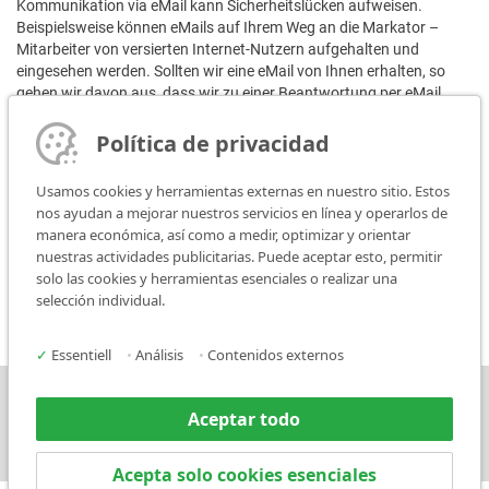
Kommunikation via eMail kann Sicherheitslücken aufweisen.
Beispielsweise können eMails auf Ihrem Weg an die Markator –
Mitarbeiter von versierten Internet-Nutzern aufgehalten und
eingesehen werden. Sollten wir eine eMail von Ihnen erhalten, so
gehen wir davon aus, dass wir zu einer Beantwortung per eMail
berechtigt sind. Ansonsten müssen Sie ausdrücklich auf eine
andere Art der Kommunikation verweisen. Eine Verschlüsselung der
Política de privacidad
Nachricht mit gängigen Verschlüsselungsstandards (z.B. PGP)
erfolgt nur auf ausdrücklichen Wunsch nach Bestätigung.
Usamos cookies y herramientas externas en nuestro sitio. Estos
nos ayudan a mejorar nuestros servicios en línea y operarlos de
Bildernachweis:
manera económica, así como a medir, optimizar y orientar
nuestras actividades publicitarias. Puede aceptar esto, permitir
Ländericons:
solo las cookies y herramientas esenciales o realizar una
Icons made by
Freepik
from
www.flaticon.com
selección individual.
✓
Essentiell
•
Análisis
•
Contenidos externos
Prensa
Contacto
Aceptar todo
Acepta solo cookies esenciales