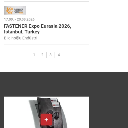
17.09. - 20.09.2026
FASTENER Expo Eurasia 2026,
Istanbul, Turkey
Bilginoğlu Endüstri
1
2
3
4