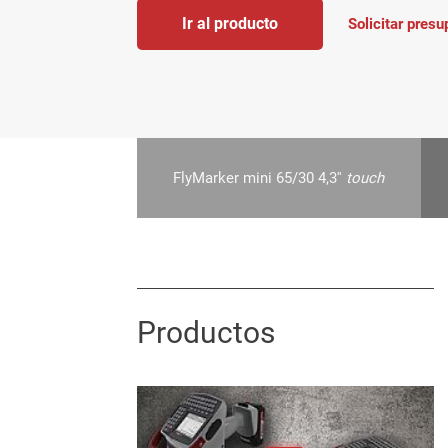
Ir al producto
Solicitar pres
FlyMarker mini 65/30 4,3''
touch
Productos