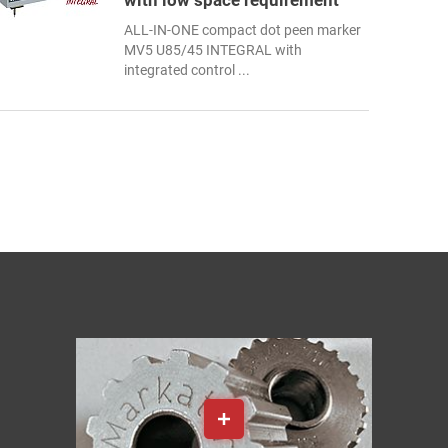
with low space requirement
ALL-IN-ONE compact dot peen marker
MV5 U85/45 INTEGRAL with
integrated control ...