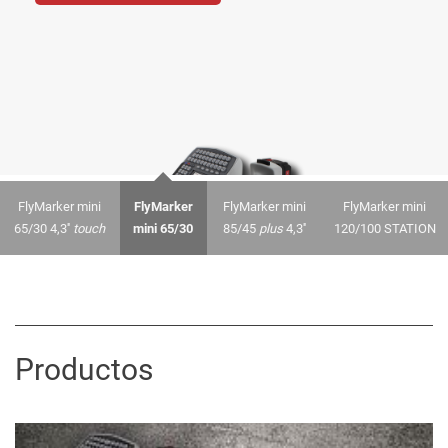
FlyMarker mini
FlyMarker
FlyMarker mini
FlyMarker mini
65/30 4,3''
touch
mini 65/30
85/45
plus
4,3''
120/100 STATION
Productos