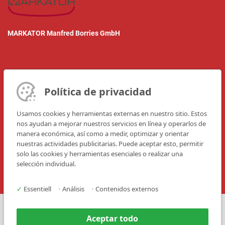
MARKATOR Manfred Borries GmbH
Política de privacidad
Person of contact:
Bjoern Henssler
Usamos cookies y herramientas externas en nuestro sitio. Estos
nos ayudan a mejorar nuestros servicios en línea y operarlos de
Phone: +49 7144 85750
manera económica, así como a medir, optimizar y orientar
nuestras actividades publicitarias. Puede aceptar esto, permitir
E-Mail:
export@markator.de
solo las cookies y herramientas esenciales o realizar una
selección individual.
✓
Essentiell
•
Análisis
•
Contenidos externos
Prensa
Contacto
Aceptar todo